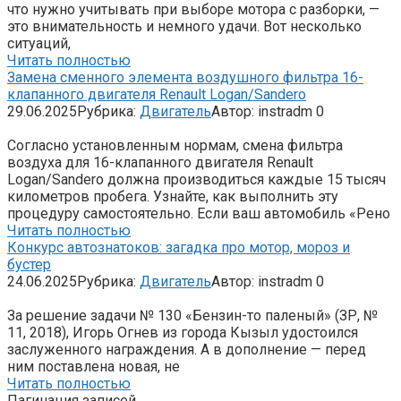
что нужно учитывать при выборе мотора с разборки, —
это внимательность и немного удачи. Вот несколько
ситуаций,
Читать полностью
Замена сменного элемента воздушного фильтра 16-
клапанного двигателя Renault Logan/Sandero
29.06.2025
Рубрика:
Двигатель
Автор:
instradm
0
Согласно установленным нормам, смена фильтра
воздуха для 16-клапанного двигателя Renault
Logan/Sandero должна производиться каждые 15 тысяч
километров пробега. Узнайте, как выполнить эту
процедуру самостоятельно. Если ваш автомобиль «Рено
Читать полностью
Конкурс автознатоков: загадка про мотор, мороз и
бустер
24.06.2025
Рубрика:
Двигатель
Автор:
instradm
0
За решение задачи № 130 «Бензин-то паленый» (ЗР, №
11, 2018), Игорь Огнев из города Кызыл удостоился
заслуженного награждения. А в дополнение — перед
ним поставлена новая, не
Читать полностью
Пагинация записей