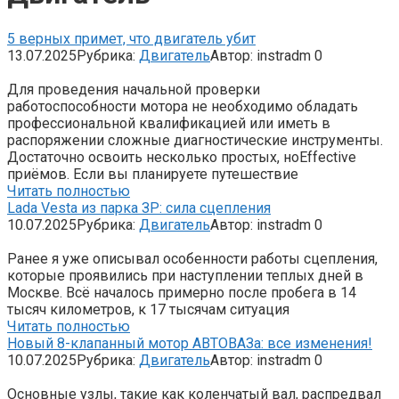
5 верных примет, что двигатель убит
13.07.2025
Рубрика:
Двигатель
Автор:
instradm
0
Для проведения начальной проверки
работоспособности мотора не необходимо обладать
профессиональной квалификацией или иметь в
распоряжении сложные диагностические инструменты.
Достаточно освоить несколько простых, ноEffective
приёмов. Если вы планируете путешествие
Читать полностью
Lada Vesta из парка ЗР: сила сцепления
10.07.2025
Рубрика:
Двигатель
Автор:
instradm
0
Ранее я уже описывал особенности работы сцепления,
которые проявились при наступлении теплых дней в
Москве. Всё началось примерно после пробега в 14
тысяч километров, к 17 тысячам ситуация
Читать полностью
Новый 8-клапанный мотор АВТОВАЗа: все изменения!
10.07.2025
Рубрика:
Двигатель
Автор:
instradm
0
Основные узлы, такие как коленчатый вал, распредвал