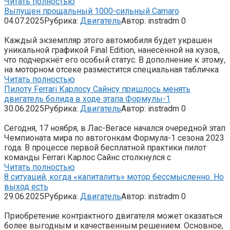
Читать полностью
Выпущен прощальный 1000-сильный Camaro
04.07.2025
Рубрика:
Двигатель
Автор:
instradm
0
Каждый экземпляр этого автомобиля будет украшен
уникальной графикой Final Edition, нанесённой на кузов,
что подчеркнёт его особый статус. В дополнение к этому,
на моторном отсеке разместится специальная табличка
Читать полностью
Пилоту Ferrari Карлосу Сайнсу пришлось менять
двигатель болида в ходе этапа Формулы-1
30.06.2025
Рубрика:
Двигатель
Автор:
instradm
0
Сегодня, 17 ноября, в Лас-Вегасе начался очередной этап
Чемпионата мира по автогонкам Формула-1 сезона 2023
года. В процессе первой бесплатной практики пилот
команды Ferrari Карлос Сайнс столкнулся с
Читать полностью
8 ситуаций, когда «капиталить» мотор бессмысленно. Но
выход есть
29.06.2025
Рубрика:
Двигатель
Автор:
instradm
0
Приобретение контрактного двигателя может оказаться
более выгодным и качественным решением. Основное,