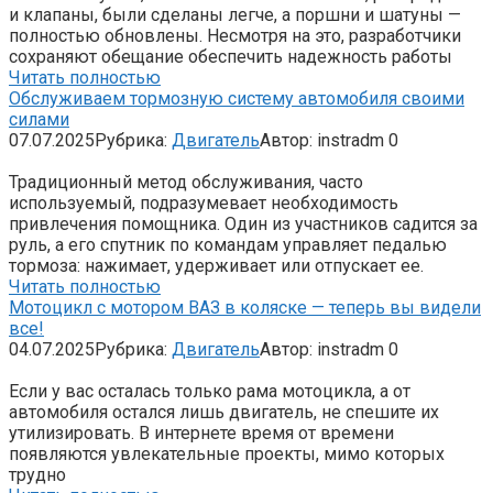
и клапаны, были сделаны легче, а поршни и шатуны —
полностью обновлены. Несмотря на это, разработчики
сохраняют обещание обеспечить надежность работы
Читать полностью
Обслуживаем тормозную систему автомобиля своими
силами
07.07.2025
Рубрика:
Двигатель
Автор:
instradm
0
Традиционный метод обслуживания, часто
используемый, подразумевает необходимость
привлечения помощника. Один из участников садится за
руль, а его спутник по командам управляет педалью
тормоза: нажимает, удерживает или отпускает ее.
Читать полностью
Мотоцикл с мотором ВАЗ в коляске — теперь вы видели
все!
04.07.2025
Рубрика:
Двигатель
Автор:
instradm
0
Если у вас осталась только рама мотоцикла, а от
автомобиля остался лишь двигатель, не спешите их
утилизировать. В интернете время от времени
появляются увлекательные проекты, мимо которых
трудно